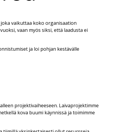
i, joka vaikuttaa koko organisaation
uoksi, vaan myös siksi, että laadusta ei
nistumiset ja loi pohjan kestävälle
ljalleen projektivaiheeseen. Laivaprojektimme
ä hetkellä kova buumi käynnissä ja toimimme
iimillä yksinkertaisesti ollut resursseja