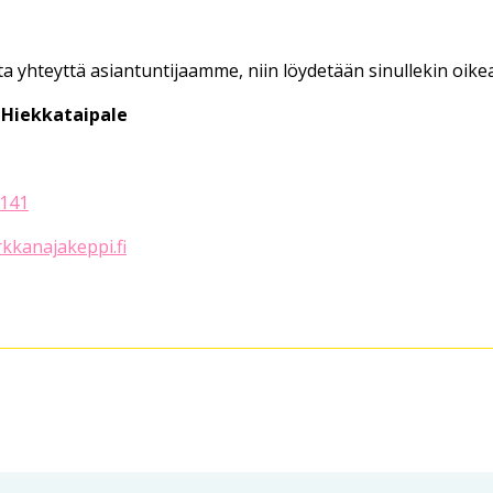
ta yhteyttä asiantuntijaamme, niin löydetään sinullekin oike
 Hiekkataipale
141
kanajakeppi.fi