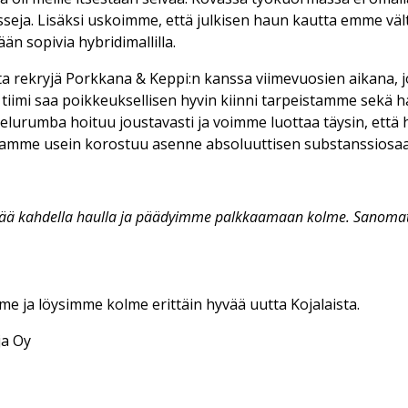
seja. Lisäksi uskoimme, että julkisen haun kautta emme vält
ään sopivia hybridimallilla.
ita rekryjä Porkkana & Keppi:n kanssa viimevuosien aikana, jo
n tiimi saa poikkeuksellisen hyvin kiinni tarpeistamme sek
elurumba hoituu joustavasti ja voimme luottaa täysin, että 
issamme usein korostuu asenne absoluuttisen substanssiosaam
ahdella haulla ja päädyimme palkkaamaan kolme. Sanomattakin
me ja löysimme kolme erittäin hyvää uutta Kojalaista.
ja Oy