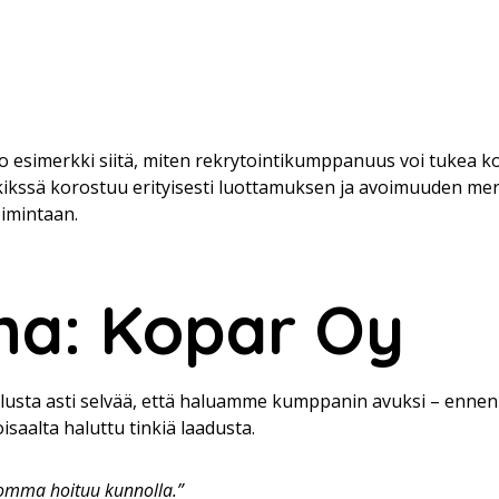
o esimerkki siitä, miten rekrytointikumppanuus voi tukea ko
ikssä korostuu erityisesti luottamuksen ja avoimuuden mer
oimintaan.
na: Kopar Oy
 alusta asti selvää, että haluamme kumppanin avuksi – ennen 
isaalta haluttu tinkiä laadusta.
ä homma hoituu kunnolla.”