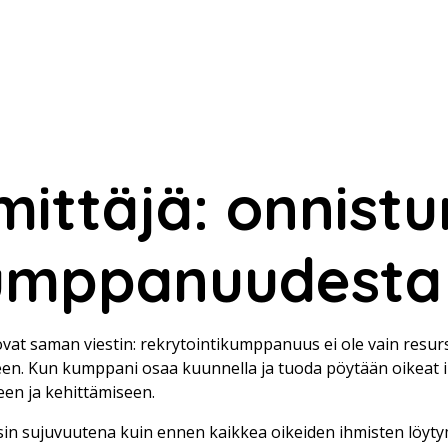
mittäjä: onnist
kumppanuudesta
vat saman viestin: rekrytointikumppanuus ei ole vain resurs
. Kun kumppani osaa kuunnella ja tuoda pöytään oikeat ihmi
een ja kehittämiseen.
sin sujuvuutena kuin ennen kaikkea oikeiden ihmisten löyty