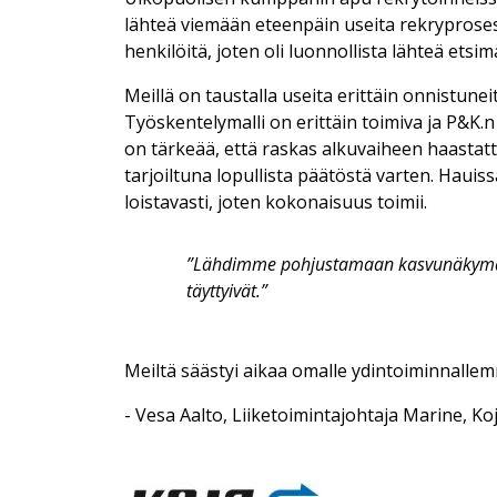
lähteä viemään eteenpäin useita rekryproses
henkilöitä, joten oli luonnollista lähteä etsim
Meillä on taustalla useita erittäin onnistune
Työskentelymalli on erittäin toimiva ja P&K.
on tärkeää, että raskas alkuvaiheen haastatt
tarjoiltuna lopullista päätöstä varten. Hau
loistavasti, joten kokonaisuus toimii.
”Lähdimme pohjustamaan kasvunäkymää k
täyttyivät.”
Meiltä säästyi aikaa omalle ydintoiminnallem
- Vesa Aalto, Liiketoimintajohtaja Marine, Ko