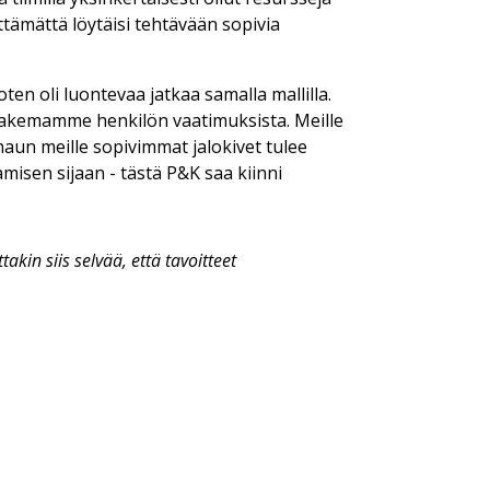
tämättä löytäisi tehtävään sopivia
ten oli luontevaa jatkaa samalla mallilla.
ä hakemamme henkilön vaatimuksista. Meille
haun meille sopivimmat jalokivet tulee
isen sijaan - tästä P&K saa kiinni
 siis selvää, että tavoitteet