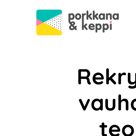
Rekr
vauhd
teo