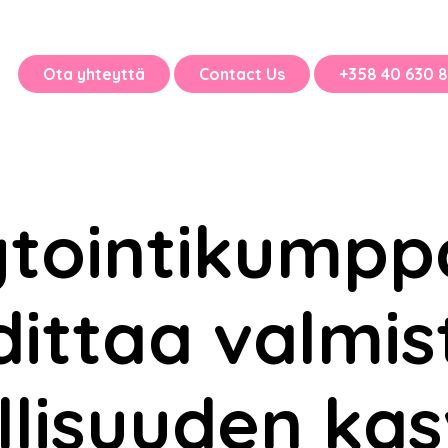
Ota yhteyttä
Contact Us
+358 40 630 8
ytointikumpp
ittaa valmi
llisuuden ka