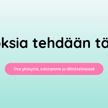
oksia tehdään tä
Ota yhteyttä, odotamme jo lähtötelineissä