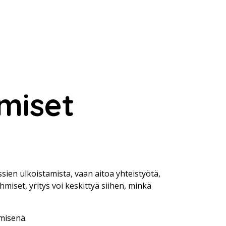
umiset
sien ulkoistamista, vaan aitoa yhteistyötä,
set, yritys voi keskittyä siihen, minkä
misenä.