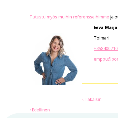
Tutustu myös muihin referensseihimme
ja o
Eeva-Maija
Toimari
+358400710
emppu@pork
‹ Takaisin
‹ Edellinen