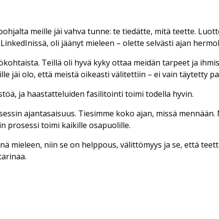
hjalta meille jäi vahva tunne: te tiedätte, mitä teette. Luo
inkedInissä, oli jäänyt mieleen – olette selvästi ajan hermoll
ökohtaista. Teillä oli hyvä kyky ottaa meidän tarpeet ja ihmi
le jäi olo, että meistä oikeasti välitettiin – ei vain täytetty p
ä, ja haastatteluiden fasilitointi toimi todella hyvin.
rosessin ajantasaisuus. Tiesimme koko ajan, missä mennään. 
n prosessi toimi kaikille osapuolille.
enä mieleen, niin se on helppous, välittömyys ja se, että tee
tarinaa.