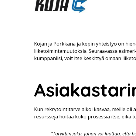
Kojan ja Porkkana ja kepin yhteistyö on hien
liiketoimintamuutoksia. Seuraavassa esimerk
kumppaniisi, voit itse keskittyä omaan liiket
Asiakastari
Kun rekrytointitarve alkoi kasvaa, meille oli
resursseja hoitaa koko prosessia itse, eikä to
”Tarvittiin joku, johon voi luottaa, ett