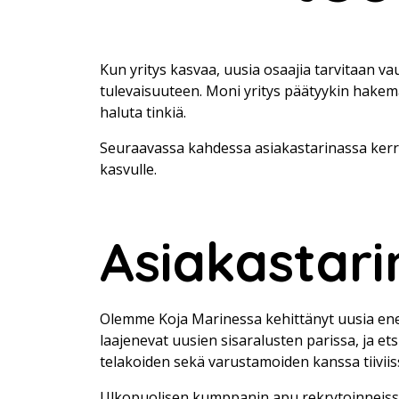
Kun yritys kasvaa, uusia osaajia tarvitaan vau
tulevaisuuteen. Moni yritys päätyykin hakema
haluta tinkiä.
Seuraavassa kahdessa asiakastarinassa kerr
kasvulle.
Asiakastari
Olemme Koja Marinessa kehittänyt uusia energ
laajenevat uusien sisaralusten parissa, ja e
telakoiden sekä varustamoiden kanssa tiiviis
Ulkopuolisen kumppanin apu rekrytoinneissa o