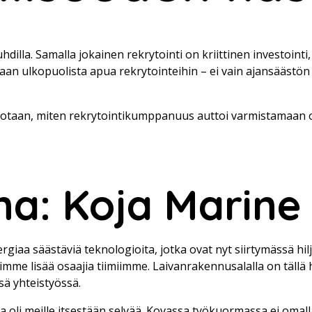
hdilla. Samalla jokainen rekrytointi on kriittinen investoint
an ulkopuolista apua rekrytointeihin – ei vain ajansäästön v
otaan, miten rekrytointikumppanuus auttoi varmistamaan on
na: Koja Marine
iaa säästäviä teknologioita, jotka ovat nyt siirtymässä hi
tsimme lisää osaajia tiimiimme. Laivanrakennusalalla on täll
sä yhteistyössä.
li meille itsestään selvää. Kovassa työkuormassa ei omalla t