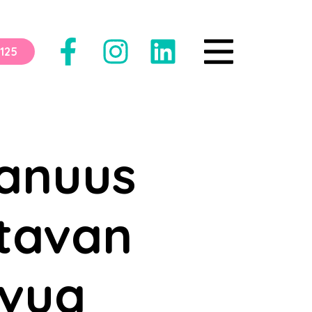
125
anuus
stavan
svua