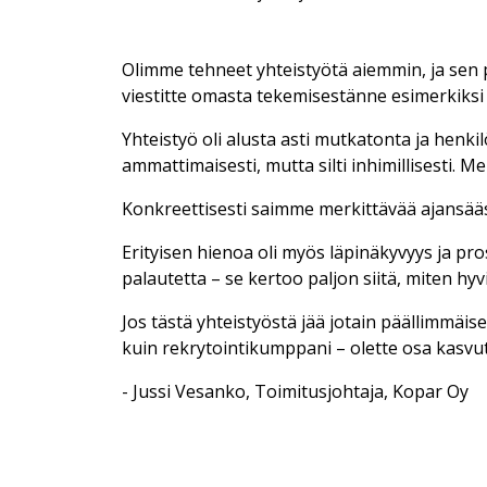
Olimme tehneet yhteistyötä aiemmin, ja sen po
viestitte omasta tekemisestänne esimerkiksi L
Yhteistyö oli alusta asti mutkatonta ja henkil
ammattimaisesti, mutta silti inhimillisesti. Meil
Konkreettisesti saimme merkittävää ajansäästö
Erityisen hienoa oli myös läpinäkyvyys ja p
palautetta – se kertoo paljon siitä, miten hyvi
Jos tästä yhteistyöstä jää jotain päällimmäis
kuin rekrytointikumppani – olette osa kasvu
- Jussi Vesanko, Toimitusjohtaja, Kopar Oy