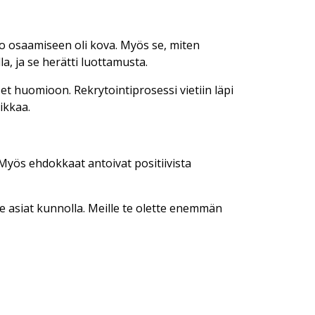
tto osaamiseen oli kova. Myös se, miten
a, ja se herätti luottamusta.
set huomioon. Rekrytointiprosessi vietiin läpi
aikkaa.
Myös ehdokkaat antoivat positiivista
tte asiat kunnolla. Meille te olette enemmän