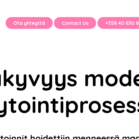
Ota yhteyttä
Contact Us
+358 40 630 8
äkyvyys mode
ytointiproses
ytoinnit hoidettiin menneessä ma