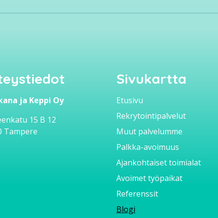
teystiedot
Sivukartta
kana ja Keppi Oy
Etusivu
Rekrytointipalvelut
enkatu 15 B 12
0 Tampere
Muut palvelumme
Palkka-avoimuus
Ajankohtaiset toimialat
Avoimet työpaikat
Referenssit
Blogi