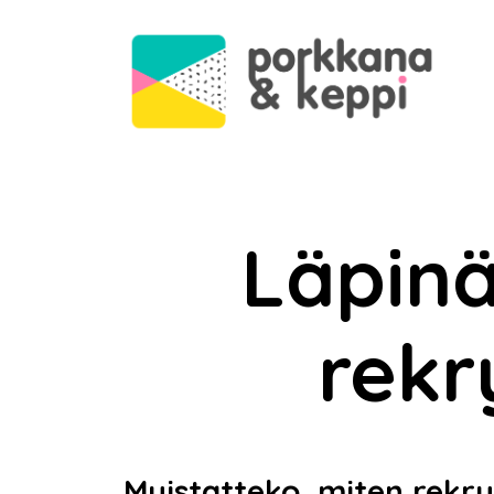
Läpin
rekr
Muistatteko, miten rekr