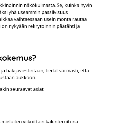
kkinoinnin näkökulmasta. Se, kuinka hyvin
säksi yhä useammin passiivisuus
paikkaa vaihtaessaan usein monta rautaa
i on nykyään rekrytoinnin päätähti ja
akokemus?
ja hakijaviestintään, tiedät varmasti, että
 mustaan aukkoon.
akin seuraavat asiat:
mieluiten viikoittain kalenteroituna