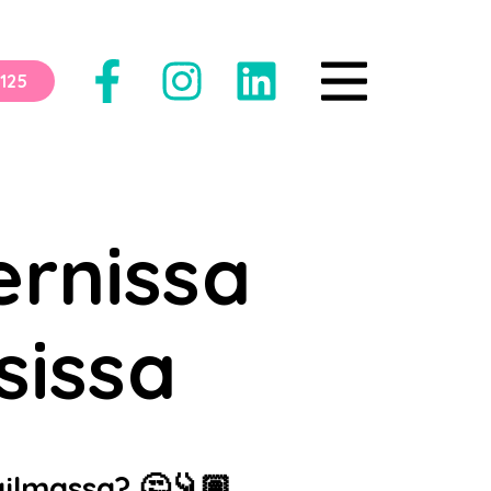
125
rnissa
sissa
ailmassa? 🤔👇🏽