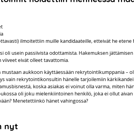
et
ia
ttavasti) ilmoitettiin muille kandidaateille, etteivät he etene
i oli usein passiivista odottamista. Hakemuksen jättämisen
viiveet eivät olleet tavattomia.
 mustaan aukkoon käyttäessään rekrytointikumppania – oli s
s vain rekrytointikonsultin hänelle tarjoilemiin kärkikandeihin
tamusbisnestä, koska asiakas ei voinut olla varma, miten hä
oukossa oli joku mielenkiintoinen henkilö, joka ei ollut aiva
vään? Menetettiinkö hänet vahingossa?
n nyt