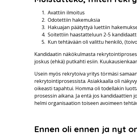
Avattiin ilmoitus
Odotettiin hakemuksia
Hakuajan päätyttyä luettiin hakemuks
Soitettiin haastatteluun 2-5 kandidaatt
Kun tehtävään oli valittu henkilö, (toivo
Kandidaatin näkökulmasta rekrytointiprosess
joskus (ehkä) putkahti esiin. Kuukausienkaan 
Usein myös rekrytoiva yritys törmäsi samaan
rekrytointiprosessista. Asiakkaalla oli näkyvyy
oikeasti tapahtui. Homma oli todellakin luot
prosessin aikana. Ja entä jos kandidaattien j
helmi organisaation toiseen avoimeen tehtä
Ennen oli ennen ja nyt o