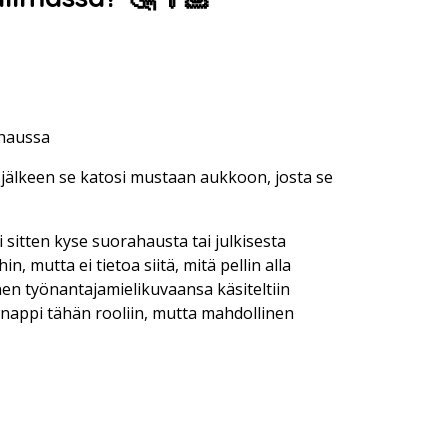
 haussa
 jälkeen se katosi mustaan aukkoon, josta se
itten kyse suorahausta tai julkisesta
, mutta ei tietoa siitä, mitä pellin alla
nen työnantajamielikuvaansa käsiteltiin
n nappi tähän rooliin, mutta mahdollinen