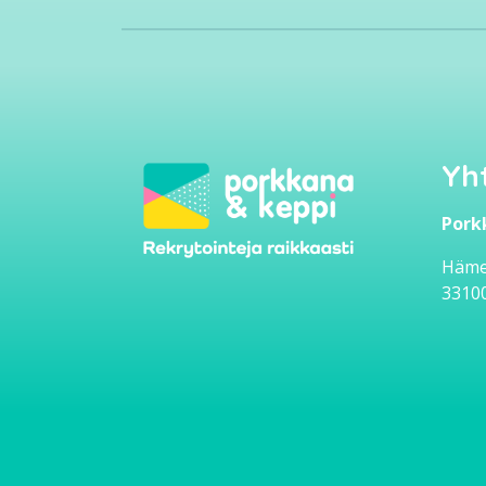
Yh
Pork
Häme
3310