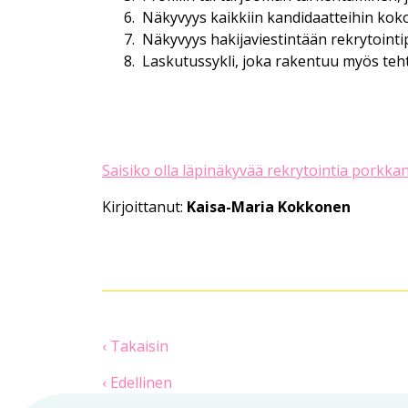
Näkyvyys kaikkiin kandidaatteihin koko
Näkyvyys hakijaviestintään rekrytointi
Laskutussykli, joka rakentuu myös teht
Saisiko olla läpinäkyvää rekrytointia porkkana
Kirjoittanut:
Kaisa-Maria Kokkonen
‹ Takaisin
‹ Edellinen