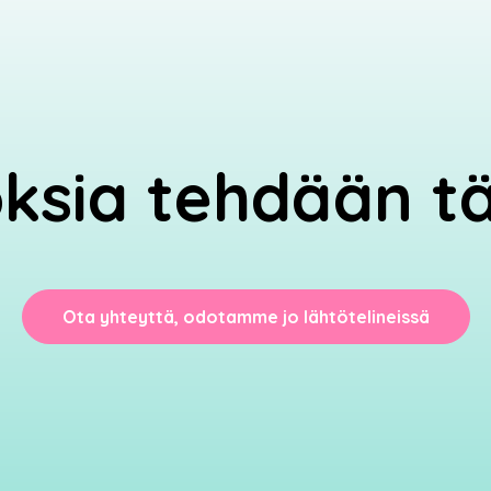
oksia tehdään tä
Ota yhteyttä, odotamme jo lähtötelineissä