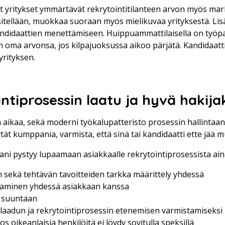
 yritykset ymmärtävät rekrytointitilanteen arvon myös mar
itellään, muokkaa suoraan myös mielikuvaa yrityksestä. Li
kandidaattien menettämiseen. Huippuammattilaisella on työ
n oma arvonsa, jos kilpajuoksussa aikoo pärjätä. Kandidaatt
yrityksen.
ntiprosessin laatu ja hyvä hakij
n aikaa, sekä moderni työkalupatteristo prosessin hallintaan 
tät kumppania, varmista, että sinä tai kandidaatti ette jää
ni pystyy lupaamaan asiakkaalle rekrytointiprosessista ain
sekä tehtävän tavoitteiden tarkka määrittely yhdessä
ttaminen yhdessä asiakkaan kanssa
 suuntaan
laadun ja rekrytointiprosessin etenemisen varmistamiseksi -
s oikeanlaisia henkilöitä ei löydy sovitulla speksillä