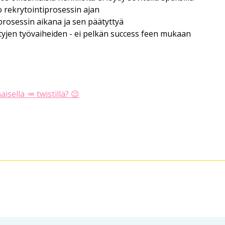
 rekrytointiprosessin ajan
prosessin aikana ja sen päätyttyä
yjen työvaiheiden - ei pelkän success feen mukaan
isella 🥕 twistillä? 😉