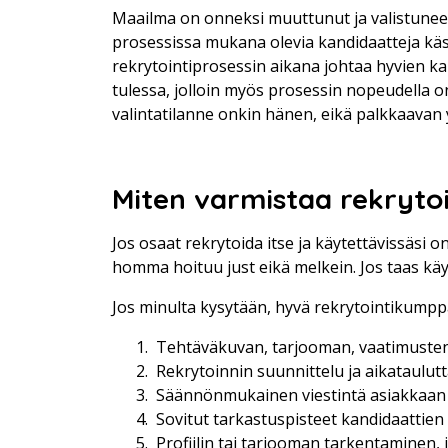
Maailma on onneksi muuttunut ja valistuneet
prosessissa mukana olevia kandidaatteja käs
rekrytointiprosessin aikana johtaa hyvien 
tulessa, jolloin myös prosessin nopeudella o
valintatilanne onkin hänen, eikä palkkaavan 
Miten varmistaa rekrytoi
Jos osaat rekrytoida itse ja käytettävissäsi o
homma hoituu just eikä melkein. Jos taas käy
Jos minulta kysytään, hyvä rekrytointikumppa
Tehtäväkuvan, tarjooman, vaatimusten 
Rekrytoinnin suunnittelu ja aikataulu
Säännönmukainen viestintä asiakkaan
Sovitut tarkastuspisteet kandidaattien 
Profiilin tai tarjooman tarkentaminen, jo