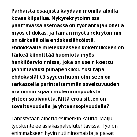
Parhaista osaajista käydään monilla aloilla
kovaa kilpailua. Nykyrekrytoinnissa
päättävässä asemassa on työnantajan ohella
myös ehdokas, ja tämän myötä rekrytoinnin
on tärkeää olla ehdokaslähtöistä.
Ehdokkaalle mielekkääseen kokemukseen on
tärkeä kiinnittää huomiota myös
henkilöarvioinnissa, joka on usein koettu
jännittäväksi piinapenkiksi. Yksi tapa
ehdokaslähtöisyyden huomioimiseen on
tarkastella perinteisemmän soveltuvuuden
arvioinnin sijaan molemminpuolista
yhteensopivuutta. Mitä eroa sitten on
soveltuvuudella ja yhteensopivuudella?
Lähestytään aihetta esimerkin kautta. Maiju
työskentelee asiakaspalvelutehtävissä. Työ on
enimmäkseen hyvin rutiininomaista ja päivät