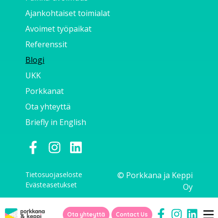
Ajankohtaiset toimialat
Avoimet työpaikat
Referenssit
Blogi
UKK
Porkkanat
Ota yhteyttä
Briefly in English
Tietosuojaseloste
© Porkkana ja Keppi
Evästeasetukset
Oy
Ota yhteyttä
Contact Us