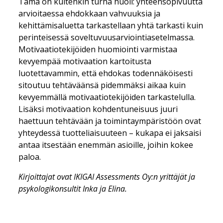
Tämä on kuitenkin turha huoli: yhteensopivuutta
arvioitaessa ehdokkaan vahvuuksia ja
kehittämisaluetta tarkastellaan yhtä tarkasti kuin
perinteisessä soveltuvuusarviointiasetelmassa.
Motivaatiotekijöiden huomiointi varmistaa
kevyempää motivaation kartoitusta
luotettavammin, että ehdokas todennäköisesti
sitoutuu tehtäväänsä pidemmäksi aikaa kuin
kevyemmällä motivaatiotekijöiden tarkastelulla.
Lisäksi motivaation kohdentuneisuus juuri
haettuun tehtävään ja toimintaympäristöön ovat
yhteydessä tuotteliaisuuteen – kukapa ei jaksaisi
antaa itsestään enemmän asioille, joihin kokee
paloa.
Kirjoittajat ovat IKIGAI Assessments Oy:n yrittäjät ja
psykologikonsultit Inka ja Elina.