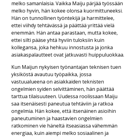
melko samanlaisia. Vaikka Maiju pärjää työssään
melko hyvin, hän kokee olonsa kuormittuneeksi.
Hän on tunnollinen työntekijä ja harmittelee,
ettei viihdy tehtävässä ja päättää yrittää vielä
enemmän. Hän antaa parastaan, mutta kokee,
ettei silti pääse yhtä hyviin tuloksiin kuin
kollegansa, joka hehkuu innostusta ja jonka
asiakaspalautteet ovat jatkuvasti huippuluokkaa.
Kun Maijun nykyisen työnantajan teknisen tuen
yksiköstä avautuu työpaikka, jossa
vastuualueena on asiakkaiden teknisten
ongelmien syiden selvittäminen, hän päättää
tarttua tilaisuuteen. Uudessa roolissaan Maiju
saa itsenäisesti paneutua tehtäviin ja ratkoa
ongelmia. Hän kokee, että itsenäinen asioihin
paneutuminen ja haastavien ongelmien
ratkominen vie häneltä itseasiassa vähemmän
energiaa, kuin aiempi melko sosiaalinen ja