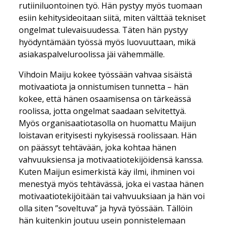
rutiiniluontoinen työ. Hän pystyy myös tuomaan
esiin kehitysideoitaan siitä, miten välttää tekniset
ongelmat tulevaisuudessa. Täten hän pystyy
hyödyntämään työssä myös luovuuttaan, mikä
asiakaspalveluroolissa jäi vähemmälle.
Vihdoin Maiju kokee työssään vahvaa sisäistä
motivaatiota ja onnistumisen tunnetta – hän
kokee, että hänen osaamisensa on tärkeässä
roolissa, jotta ongelmat saadaan selvitettyä.
Myös organisaatiotasolla on huomattu Maijun
loistavan erityisesti nykyisessä roolissaan. Hän
on päässyt tehtävään, joka kohtaa hänen
vahvuuksiensa ja motivaatiotekijöidensä kanssa.
Kuten Maijun esimerkistä käy ilmi, ihminen voi
menestyä myös tehtävässä, joka ei vastaa hänen
motivaatiotekijöitään tai vahvuuksiaan ja hän voi
olla siten ”soveltuva” ja hyvä työssään. Tällöin
hän kuitenkin joutuu usein ponnistelemaan