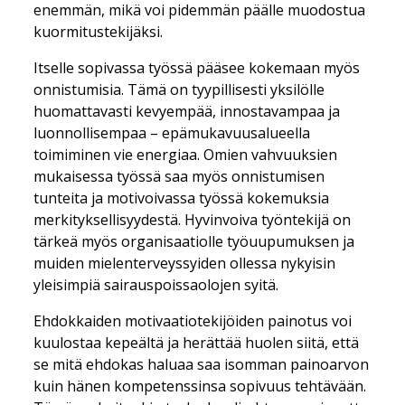
enemmän, mikä voi pidemmän päälle muodostua
kuormitustekijäksi.
Itselle sopivassa työssä pääsee kokemaan myös
onnistumisia. Tämä on tyypillisesti yksilölle
huomattavasti kevyempää, innostavampaa ja
luonnollisempaa – epämukavuusalueella
toimiminen vie energiaa. Omien vahvuuksien
mukaisessa työssä saa myös onnistumisen
tunteita ja motivoivassa työssä kokemuksia
merkityksellisyydestä. Hyvinvoiva työntekijä on
tärkeä myös organisaatiolle työuupumuksen ja
muiden mielenterveyssyiden ollessa nykyisin
yleisimpiä sairauspoissaolojen syitä.
Ehdokkaiden motivaatiotekijöiden painotus voi
kuulostaa kepeältä ja herättää huolen siitä, että
se mitä ehdokas haluaa saa isomman painoarvon
kuin hänen kompetenssinsa sopivuus tehtävään.